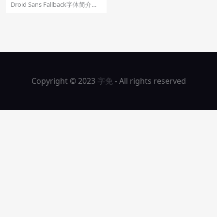
体：Droid Sans Fallback
Droid Sans Fallback字体简介
Droid Sans Fallb...
Copyright © 2023
字免
- All rights reserved