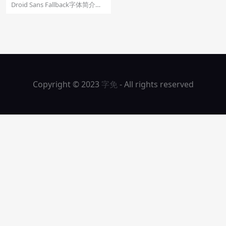
体：Droid Sans Fallback
Droid Sans Fallback字体简介
Droid Sans Fallb...
Copyright © 2023
字免
- All rights reserved