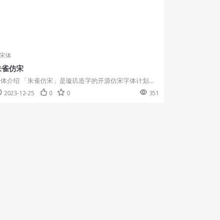
宋体
朱雀仿宋
字体介绍 「朱雀仿宋」是璇玑造字的开源仿宋字体计划，
在最终提供高质量的、支持多...
2023-12-25
0
0
351