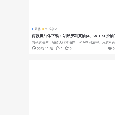
圆体
艺术字体
两款黄油体下载：站酷庆科黄油体、WD-XL滑油
两款黄油体，站酷庆科黄油体、WD-XL滑油字。免费可
用字体推荐。这两款分别介绍...
2023-12-28
0
0
2