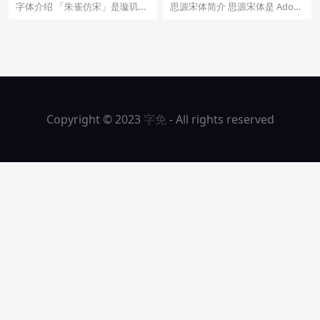
字体介绍 「朱雀仿宋」是璇玑造
思源宋体简介 思源宋体是 Adobe
字的开源仿宋字体计划，志在最
Type 发布的最新泛 CJK 字体，它
终提供高质量的、支持多...
是...
Copyright © 2023
字免
- All rights reserved