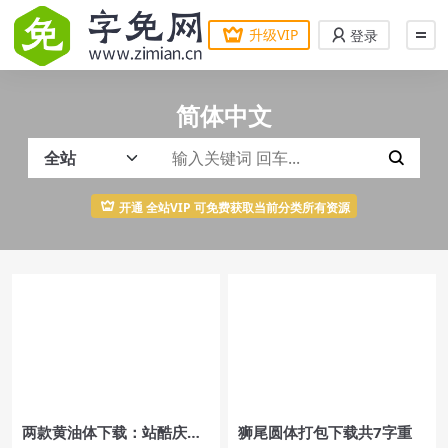
升级VIP
登录
简体中文
开通 全站VIP 可免费获取当前分类所有资源
两款黄油体下载：站酷庆科
狮尾圆体打包下载共7字重