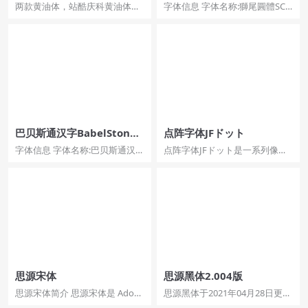
黄油体、WD-XL滑油字
两款黄油体，站酷庆科黄油体、
字体信息 字体名称:獅尾圓體SC-
WD-XL滑油字。免费可商用字体
Regular 字体风格:Regular 字体...
推荐。这两款分别介绍...
巴贝斯通汉字BabelStone
点阵字体JFドット
Han免费商用宋体下载
字体信息 字体名称:巴贝斯通汉字
点阵字体JFドット是一系列像素
字体风格:Regular 字体标识:巴贝
字体，JFドット東雲ゴシッ可免
斯通汉...
费商用字体。具体包含...
思源宋体
思源黑体2.004版
思源宋体简介 思源宋体是 Adobe
思源黑体于2021年04月28日更新
Type 发布的最新泛 CJK 字体，它
2.004版本，这个版本增加了思源