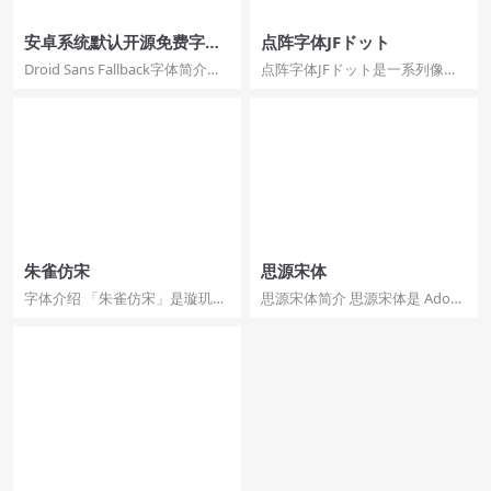
安卓系统默认开源免费字
点阵字体JFドット
体：Droid Sans Fallback
Droid Sans Fallback字体简介
点阵字体JFドット是一系列像素
Droid Sans Fallb...
字体，JFドット東雲ゴシッ可免
费商用字体。具体包含...
朱雀仿宋
思源宋体
字体介绍 「朱雀仿宋」是璇玑造
思源宋体简介 思源宋体是 Adobe
字的开源仿宋字体计划，志在最
Type 发布的最新泛 CJK 字体，它
终提供高质量的、支持多...
是...