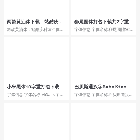
两款黄油体下载：站酷庆科
狮尾圆体打包下载共7字重
黄油体、WD-XL滑油字
两款黄油体，站酷庆科黄油体、
字体信息 字体名称:獅尾圓體SC-
WD-XL滑油字。免费可商用字体
Regular 字体风格:Regular 字体...
推荐。这两款分别介绍...
小米黑体10字重打包下载
巴贝斯通汉字BabelStone
Han免费商用宋体下载
字体信息 字体名称:MiSans 字体
字体信息 字体名称:巴贝斯通汉字
风格:Regular 字体标识:2.000...
字体风格:Regular 字体标识:巴贝
斯通汉...