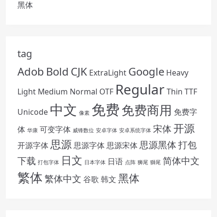
黑体
tag
Adob
Bold
CJK
Google
ExtraLight
Heavy
Regular
Light
Medium
Normal
OTF
Thin
TTF
免费
中文
免费商用
Unicode
免费字
像素
开源
宋体
体
可变字体
华康
威锋数位
安卓字体
安卓系统字体
思源
思源黑体
打包
开源字体
思源字体
思源宋体
日文
下载
简体中文
日语
打包字体
日本字体
点阵
狮尾
獅尾
繁体
黑体
繁体中文
谷歌
韩文