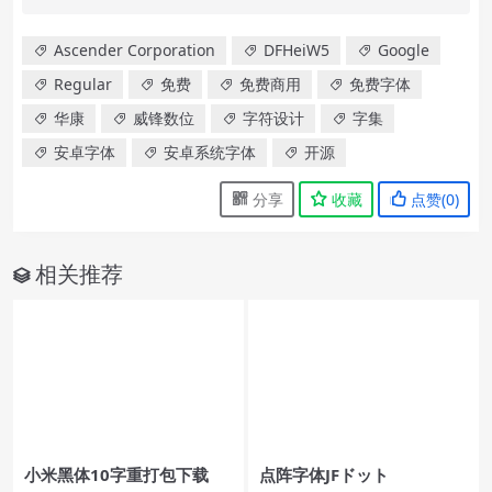
Ascender Corporation
DFHeiW5
Google
Regular
免费
免费商用
免费字体
华康
威锋数位
字符设计
字集
安卓字体
安卓系统字体
开源
分享
收藏
点赞(
0
)
相关推荐
小米黑体10字重打包下载
点阵字体JFドット