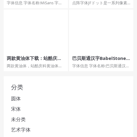
字体信息 字体名称:MiSans 字体
点阵字体JFドット是一系列像素
风格:Regular 字体标识:2.000...
字体，JFドット東雲ゴシッ可免
费商用字体。具体包含...
两款黄油体下载：站酷庆科
巴贝斯通汉字BabelStone
黄油体、WD-XL滑油字
Han免费商用宋体下载
两款黄油体，站酷庆科黄油体、
字体信息 字体名称:巴贝斯通汉字
WD-XL滑油字。免费可商用字体
字体风格:Regular 字体标识:巴贝
推荐。这两款分别介绍...
斯通汉...
分类
圆体
宋体
未分类
艺术字体